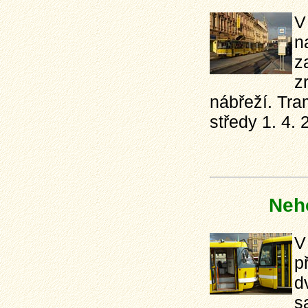
V
n
z
z
nábřeží. Tra
středy 1. 4. 
Neh
V
p
d
s