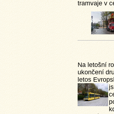
tramvaje v c
Na letošní r
ukončení dru
letos Evrop
j
c
p
k