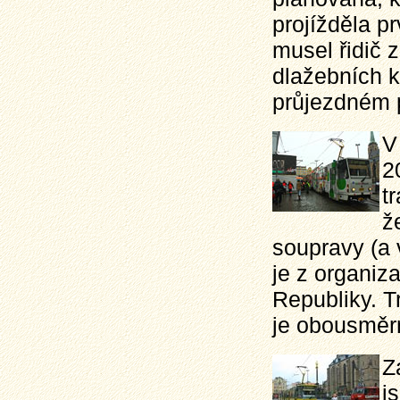
projížděla pr
musel řidič z
dlažebních k
průjezdném p
V
2
t
ž
soupravy (a 
je z organiz
Republiky. T
je obousměr
Z
j