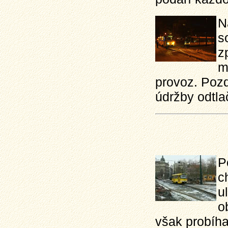
N
s
z
m
provoz. Pozd
údržby odtl
P
c
u
o
však probíha