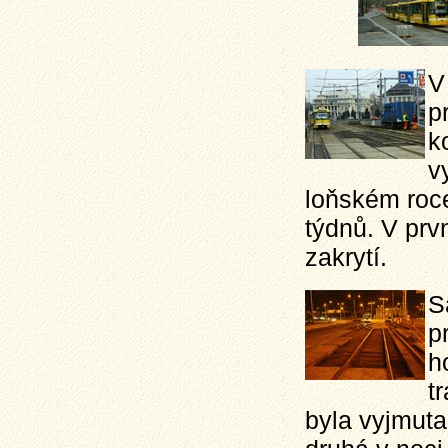
V
p
k
v
loňském roce
týdnů. V prv
zakrytí.
S
p
h
t
byla vyjmuta 