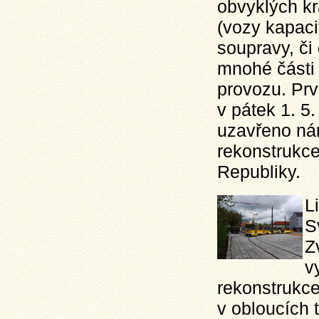
obvyklých k
(vozy kapaci
soupravy, či
mnohé části 
provozu. Prv
v pátek 1. 5
uzavřeno nám
rekonstrukce
Republiky.
L
S
Z
v
rekonstrukce
v obloucích 