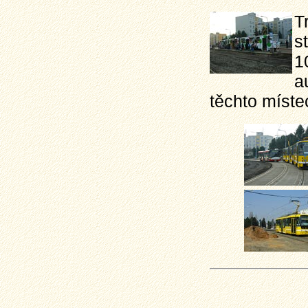
T
s
1
a
těchto míste