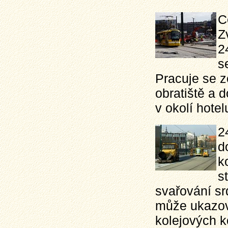
C
Z
2
s
Pracuje se 
obratiště a 
v okolí hote
2
d
k
s
svařování s
může ukazov
kolejových k