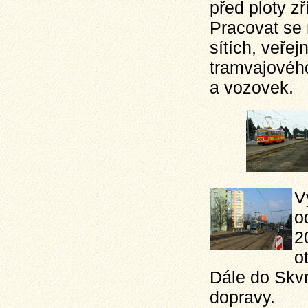
před ploty z
Pracovat se 
sítích, veře
tramvajového
a vozovek.
V
o
2
o
Dále do Skv
dopravy.