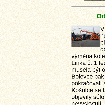
Od
V
h
p
d
výměna kolej
Linka č. 1 te
musela být o
Bolevce pak
pokračovali
Košutce se t
objevily sól
nevyskytují.