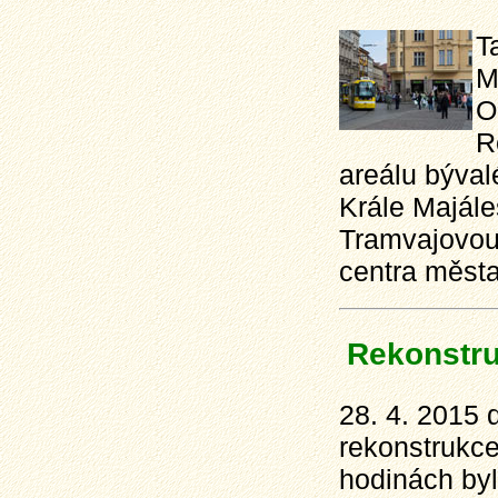
T
M
O
R
areálu býval
Krále Majále
Tramvajovou 
centra města
Rekonstru
28. 4. 2015 
rekonstrukce
hodinách byl