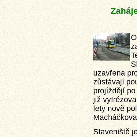
Zaháje
O
z
T
S
uzavřena pr
zůstávají po
projíždějí p
již vyfrézov
lety nově p
Macháčkova 
Staveniště j