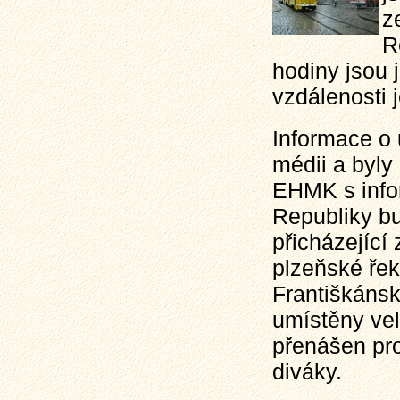
z
R
hodiny jsou 
vzdálenosti 
Informace o 
médii a byly
EHMK s info
Republiky bu
přicházející 
plzeňské řek
Františkáns
umístěny vel
přenášen pro
diváky.