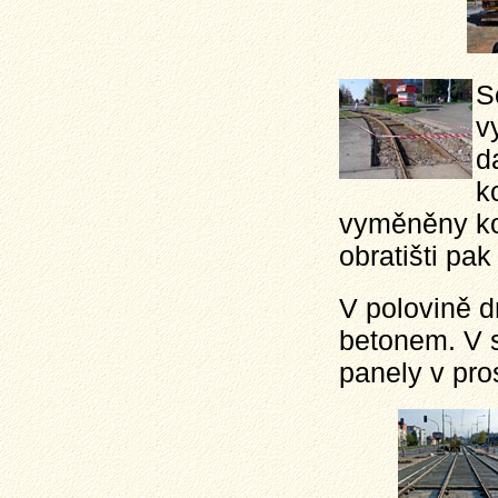
S
v
d
k
vyměněny kol
obratišti pak
V polovině d
betonem. V s
panely v pro