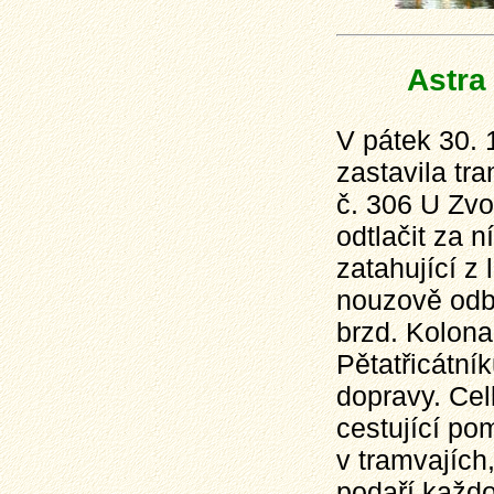
Astra
V pátek 30. 
zastavila t
č. 306 U Zvo
odtlačit za 
zatahující z 
nouzově odbr
brzd. Kolona
Pětatřicátní
dopravy. Cel
cestující po
v tramvajích
podaří každou