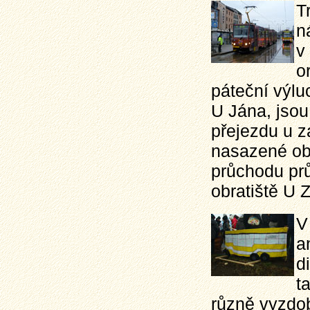
T
n
v
o
páteční výl
U Jána, jsou
přejezdu u z
nasazené o
průchodu prů
obratiště U 
V
a
d
t
různě vyzdob