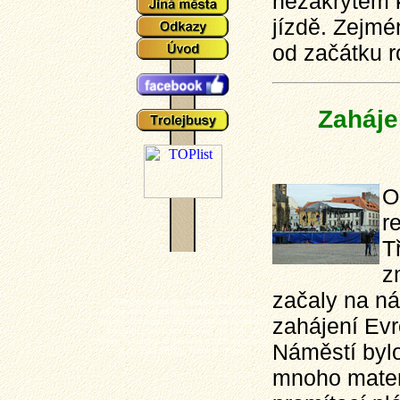
nezakrytém k
jízdě. Zejmé
od začátku r
Zaháje
O
r
T
z
začaly na ná
Plzeňské tramvaje - aktuální události a
zajímavosti z plzeňského tramvajové provozu,
zahájení Evr
popisy typů vozů a zejména mnoho aktuálních
fotografií plzeňských tramvají (nechybí ani
výluky, vykolejení či povodně a další zajímavotsi
Náměstí bylo
z plzeňské MHD). Tramvaj - Plzeň.
mnoho materi