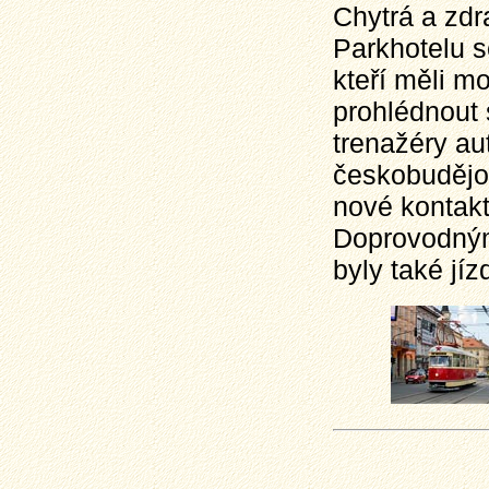
Chytrá a zdr
Parkhotelu s
kteří měli m
prohlédnout 
trenažéry au
českobudějo
nové kontakt
Doprovodným
byly také jí