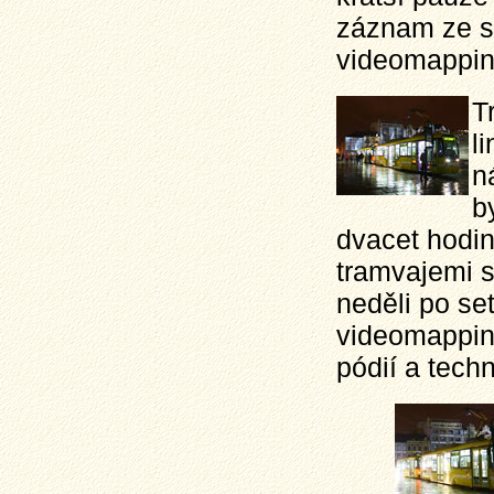
záznam ze s
videomappin
T
l
n
b
dvacet hodin
tramvajemi 
neděli po se
videomapping
pódií a techn