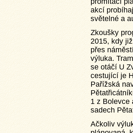
promítací pl
akcí probíha
světelné a a
Zkoušky prog
2015, kdy ji
přes náměst
výluka. Tra
se otáčí U Z
cestující je
Pařížská nav
Pětatřicátní
1 z Bolevce 
sadech Pětat
Ačkoliv výlu
plánovaná, 