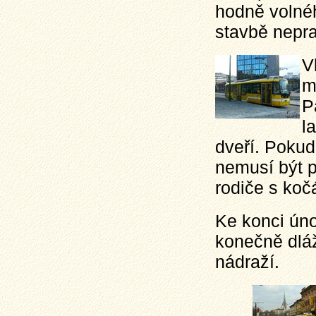
hodně volné
stavbě neprac
V
m
P
l
dveří. Pokud
nemusí být p
rodiče s koč
Ke konci úno
konečně dlá
nádraží.