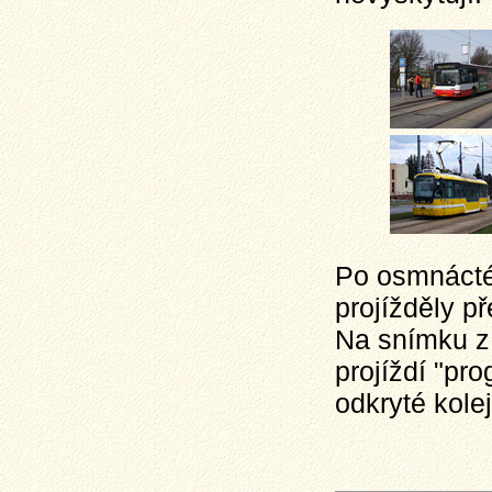
Po osmnácté 
projížděly p
Na snímku z
projíždí "pro
odkryté kolej