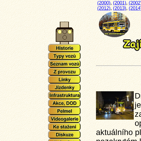
(2000)
,
(2001)
,
(2002
(2012)
,
(2013)
,
(2014
D
j
z
o
aktuálního 