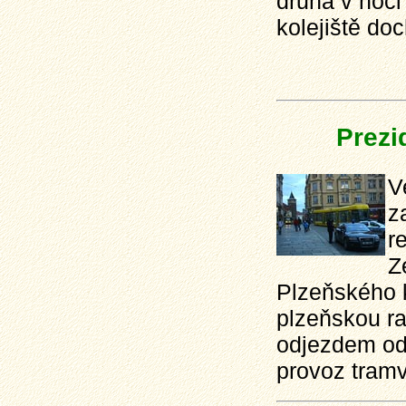
druhá v noci
kolejiště do
Prezi
V
z
r
Z
Plzeňského k
plzeňskou ra
odjezdem odt
provoz tramv