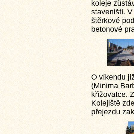
koleje zůstáv
staveništi. 
štěrkové pod
betonové pr
O víkendu ji
(Minima Barb
křižovatce. 
Kolejiště zd
přejezdu zakr