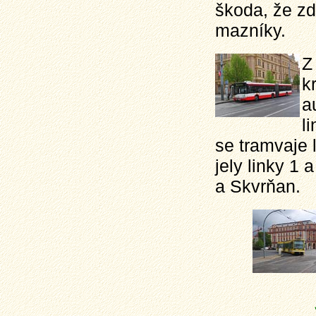
škoda, že zd
mazníky.
Z
k
a
l
se tramvaje 
jely linky 1 
a Skvrňan.