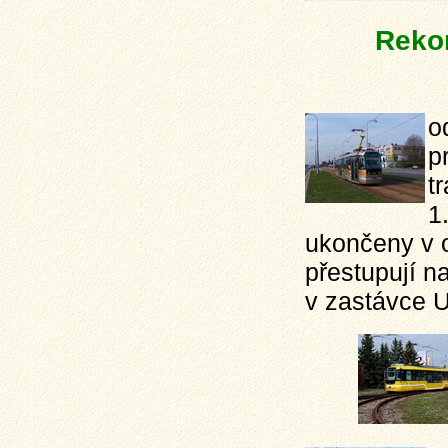
Rekon
o
p
t
1
ukončeny v o
přestupují n
v zastávce U