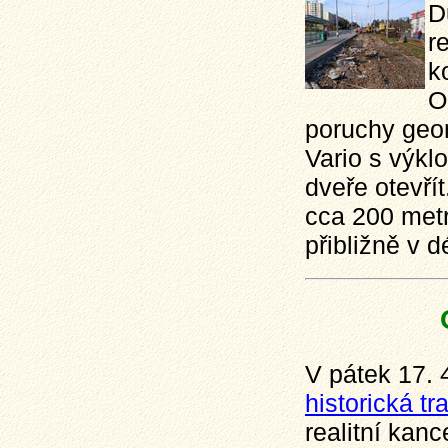
D
r
k
O
poruchy geom
Vario s výk
dveře otevří
cca 200 metr
přibližně v d
V pátek 17. 
historická t
realitní kanc