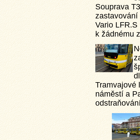
Souprava T3
zastavování 
Vario LFR.S 
k žádnému z
N
z
š
d
Tramvajové l
náměstí a Pa
odstraňování