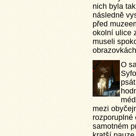
nich byla ta
následně vy
před muzeem
okolní ulice 
museli spoko
obrazovkách
O s
Syfo
psát
hodn
médi
mezi obyčejn
rozporuplné 
samotném pr
kratší pauze