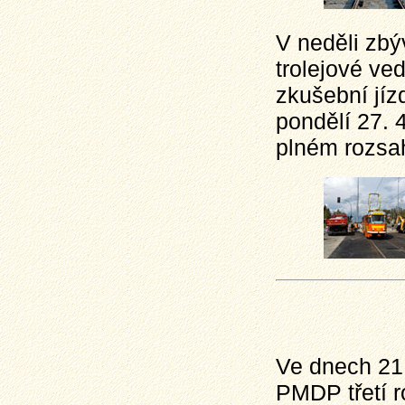
V neděli zbý
trolejové ve
zkušební jíz
pondělí 27. 
plném rozsa
Ve dnech 21.
PMDP třetí 