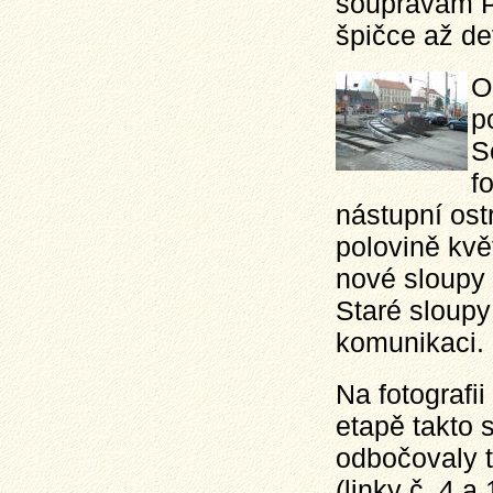
soupravám PX
špičce až d
O
p
S
f
nástupní ost
polovině kvě
nové sloupy 
Staré sloupy 
komunikaci.
Na fotografii 
etapě takto 
odbočovaly t
(linky č. 4 