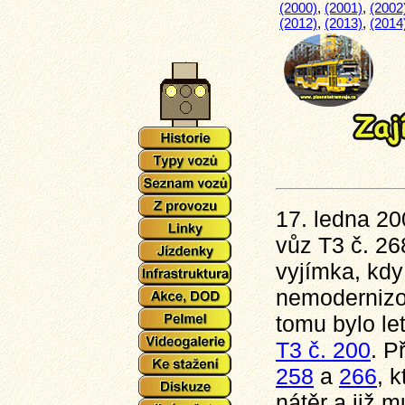
(2000)
,
(2001)
,
(2002
(2012)
,
(2013)
,
(2014
17. ledna 20
vůz T3 č. 26
vyjímka, kdy
nemodernizo
tomu bylo let
T3 č. 200
. P
258
a
266
, 
nátěr a již m