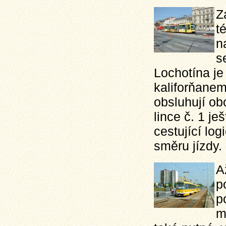
Z
t
n
s
Lochotína j
kaliforňanem
obsluhují o
lince č. 1 j
cestující lo
směru jízdy.
A
p
p
m