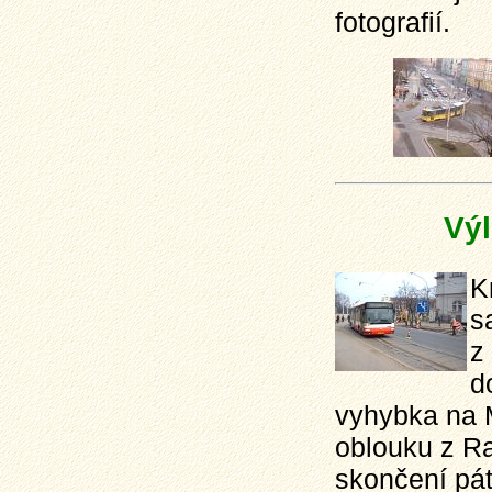
fotografií.
Výl
K
s
z
d
vyhybka na 
oblouku z Ra
skončení pát