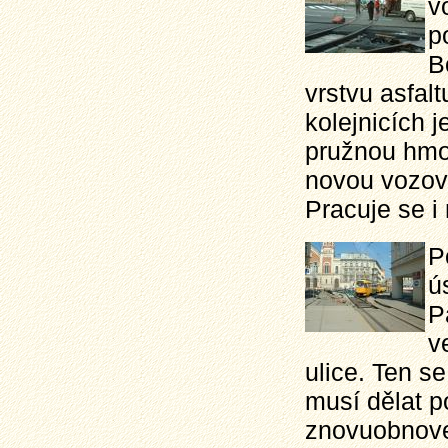
v
p
B
vrstvu asfal
kolejnicích j
pružnou hmo
novou vozov
Pracuje se i
P
ú
P
v
ulice. Ten s
musí dělat p
znovuobnove