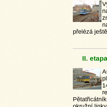
V
n
z
n
přelézá ještě
II. eta
A
p
1
r
Pětatřicátní
okružní link