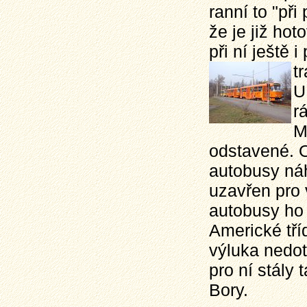
ranní to "př
že je již ho
při ní ještě
t
U
r
M
odstavené. O
autobusy náh
uzavřen pro 
autobusy ho 
Americké tří
výluka nedot
pro ní stály
Bory.