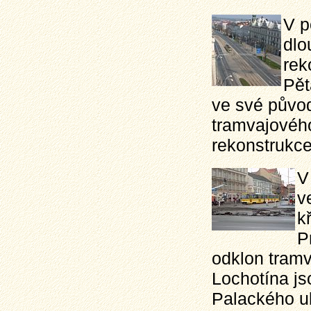
V p
dlo
rek
Pět
ve své půvo
tramvajového
rekonstrukce
V
v
k
P
odklon tramv
Lochotína j
Palackého ul