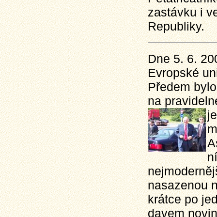
zastávku i v
Republiky.
Dne 5. 6. 20
Evropské uni
Předem bylo
na pravideln
j
m
A
n
nejmodernějš
nasazenou na
krátce po je
davem novin