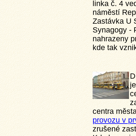
linka č. 4 v
náměstí Repu
Zastávka U 
Synagogy - 
nahrazeny pr
kde tak vzni
D
j
c
z
centra města
provozu v pr
zrušené zas