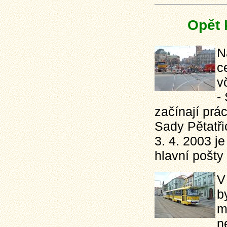
Opět 
N
c
v
-
začínají prá
Sady Pětatři
3. 4. 2003 je
hlavní pošty
V
b
m
n