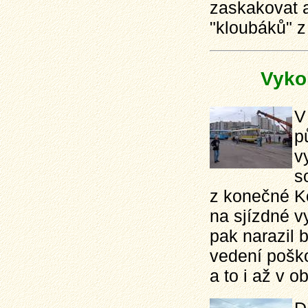
zaskakovat 
"kloubáků" z
Vykol
V
p
v
s
z konečné K
na sjízdné v
pak narazil 
vedení poško
a to i až v ob