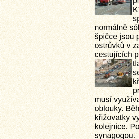
p
K
s
normálně sól
špičce jsou 
ostrůvků v z
cestujících 
t
s
k
p
musí využíva
oblouky. Běh
křižovatky v
kolejnice. P
synagogou.