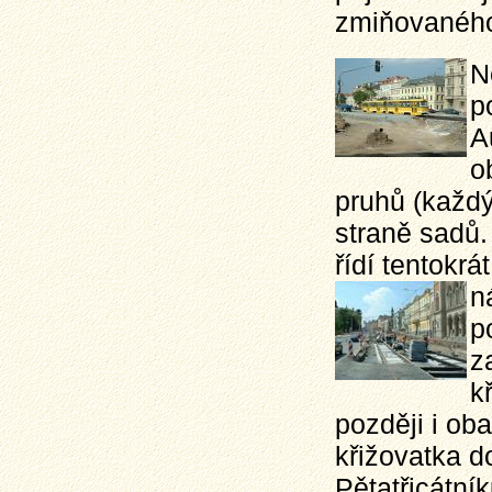
zmiňovaného 
N
p
A
o
pruhů (každ
straně sadů.
řídí tentokrá
n
p
z
k
později i ob
křižovatka d
Pětatřicátní