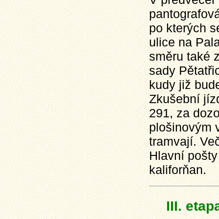
pantografov
po kterých se
ulice
na Pal
směru také 
sady Pětatři
kudy již bude
Zkušební jí
291, za dozo
plošinovým 
tramvají. Ve
Hlavní pošty
kaliforňan.
III. eta