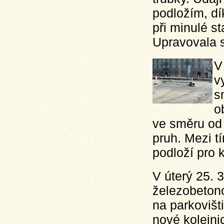
podložím, d
při minulé s
Upravovala s
V
v
s
o
ve směru od 
pruh. Mezi t
podloží pro k
V úterý 25. 3
železobetono
na parkovišti
nové kolejni