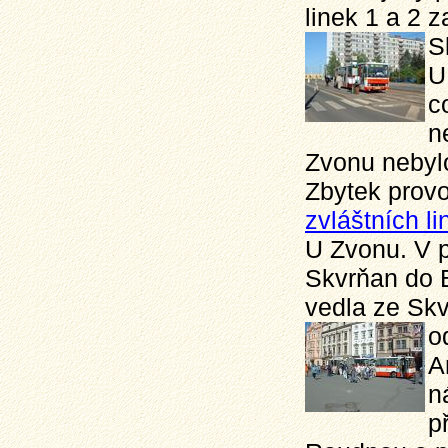
linek 1 a 2 
S
U
c
n
Zvonu nebylo
Zbytek provo
zvláštních l
U Zvonu. V p
Skvrňan do B
vedla ze Skvr
o
A
n
p