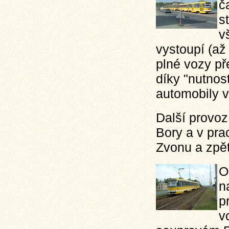
č
s
v
vystoupí (až
plné vozy př
díky "nutnos
automobily 
Další provoz 
Bory a v pra
Zvonu a zpět
O
n
p
v