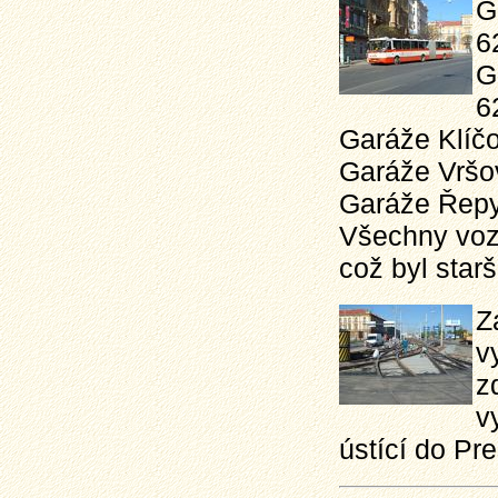
G
6
G
6
Garáže Klíčo
Garáže Vršo
Garáže Řepy
Všechny vozy
což byl starš
Z
v
z
v
ústící do Pr