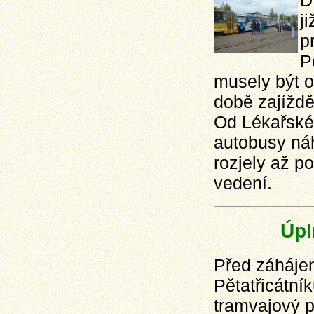
D
j
p
P
musely být o
době zajíždě
Od Lékařské
autobusy ná
rozjely až p
vedení.
Úpl
Před záhájen
Pětatřicátní
tramvajový p