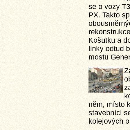
se o vozy T3
PX. Takto sp
obousměrný
rekonstrukce
Košutku a do
linky odtud
mostu Gener
Z
o
z
k
něm, místo k
stavebníci s
kolejových o