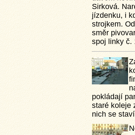
Sirková. Nar
jízdenku, i
strojkem. O
směr pivovar
spoj linky č. 
Z
k
f
n
pokládají pa
staré koleje
nich se staví
N