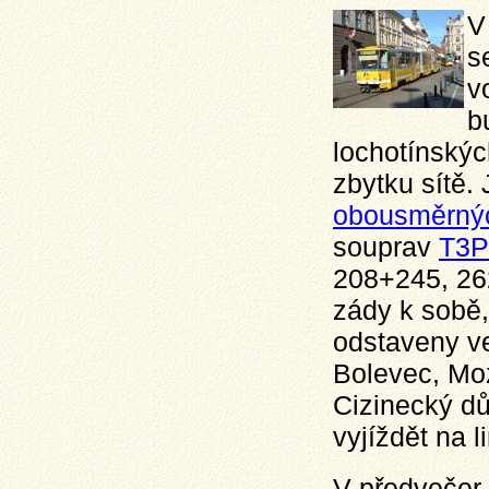
V
s
v
b
lochotínských
zbytku sítě.
obousměrný
souprav
T3P
208+245, 26
zády k sobě,
odstaveny v
Bolevec, Moza
Cizinecký dů
vyjíždět na 
V předvečer 