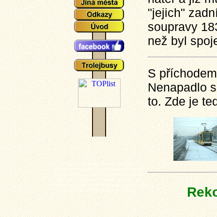
"jejich" zad
soupravy 183
než byl spoj
S příchodem 
Nenapadlo si
to. Zde je te
Plzeňské tramvaje - aktuální události a
zajímavosti z plzeňského tramvajové provozu,
popisy typů vozů a zejména mnoho aktuálních
fotografií plzeňských tramvají (nechybí ani
výluky, vykolejení či povodně a další zajímavotsi
Reko
z plzeňské MHD). Tramvaj - Plzeň.