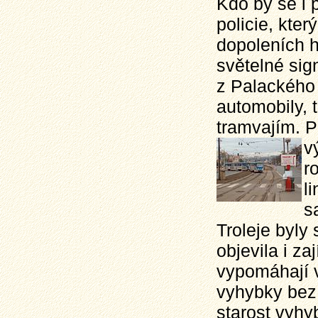
Kdo by se i 
policie, kte
dopoleních h
světelné sig
z Palackého 
automobily, 
tramvajím. P
v
r
l
s
Troleje byly
objevila i z
vypomáhají v
vyhybky bez 
starost vyhy