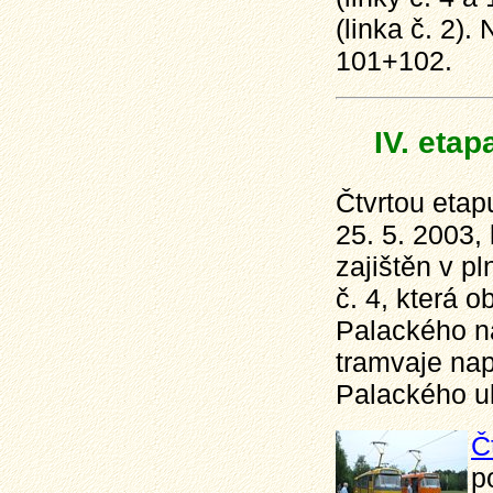
(linka č. 2)
101+102.
IV. etap
Čtvrtou etap
25. 5. 2003,
zajištěn v p
č. 4, která 
Palackého ná
tramvaje nap
Palackého ul
Č
p