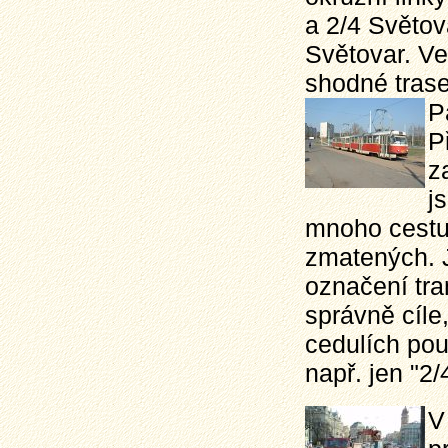
a 2/4 Světov
Světovar. Ve 
shodné trase
P
P
z
j
mnoho cestuj
zmatených. J
označení tram
správně cíle
cedulích pou
např. jen "2/
V