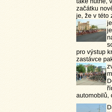
také nutné, 
začátku nově
je, že v tét
j
j
n
s
pro výstup kr
zastávce pak
z
m
D
ř
automobilů, c
D