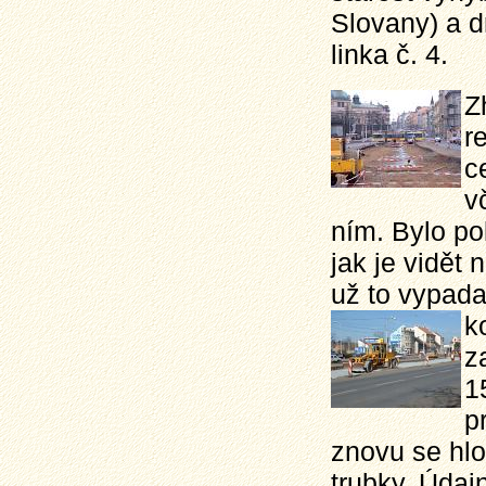
Slovany) a d
linka č. 4.
Z
r
c
v
ním. Bylo po
jak je vidět 
už to vypada
k
z
1
p
znovu se hlou
trubky. Údaj