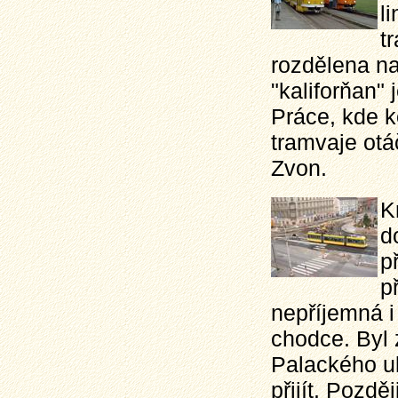
l
t
rozdělena n
"kaliforňan"
Práce, kde k
tramvaje otá
Zvon.
K
d
p
p
nepříjemná i
chodce. Byl 
Palackého ul
přijít. Pozdě