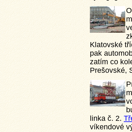
O
m
v
z
Klatovské tř
pak automobil
zatím co kol
Prešovské, 
P
m
v
b
linka č. 2.
Tř
víkendové vý