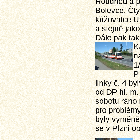
Roudnou a př
Bolevce. Čty
křižovatce U
a stejně jak
Dále pak ta
K
n
1
P
linky č. 4 b
od DP hl. m.
sobotu ráno 
pro problémy
byly vyměně
se v Plzni ob