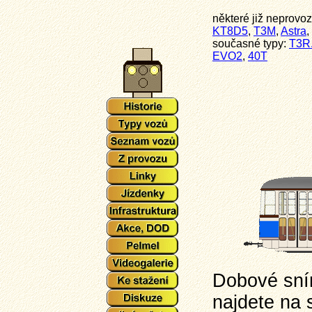
některé již neprovo
KT8D5
,
T3M
,
Astra
,
současné typy:
T3R
EVO2
,
40T
Dobové sním
najdete na 