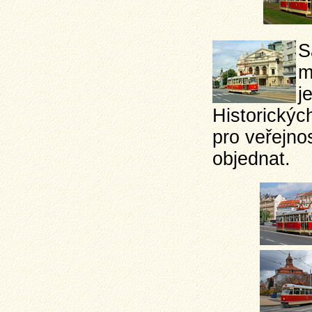
S
m
j
Historickýc
pro veřejnos
objednat.