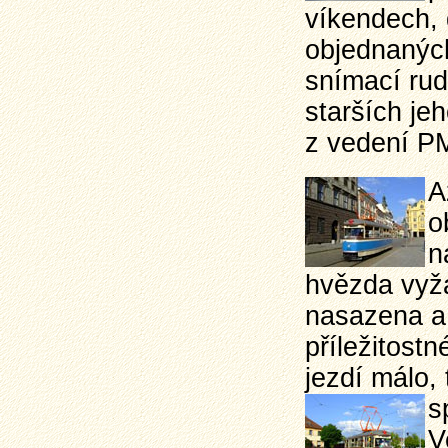
víkendech, 
objednaných
snímací rud
starších je
z vedení P
A
o
n
hvězda vyžá
nasazena a 
příležitost
jezdí málo,
s
V