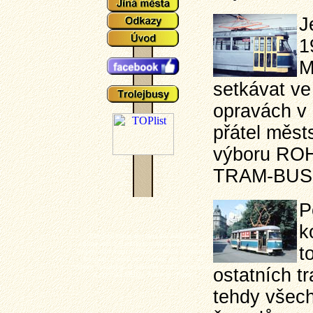
J
1
M
setkávat ve
opravách v 
přátel měs
výboru ROH
TRAM-BUS
P
k
Plzeňské tramvaje - aktuální události a
zajímavosti z plzeňského tramvajové provozu,
t
popisy typů vozů a zejména mnoho aktuálních
fotografií plzeňských tramvají (nechybí ani
výluky, vykolejení či povodně a další zajímavotsi
ostatních t
z plzeňské MHD). Tramvaj - Plzeň.
tehdy všech