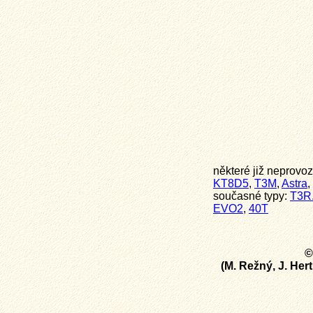
některé již neprovo
KT8D5
,
T3M
,
Astra
,
současné typy:
T3R
EVO2
,
40T
©
(M. Režný, J. Hert