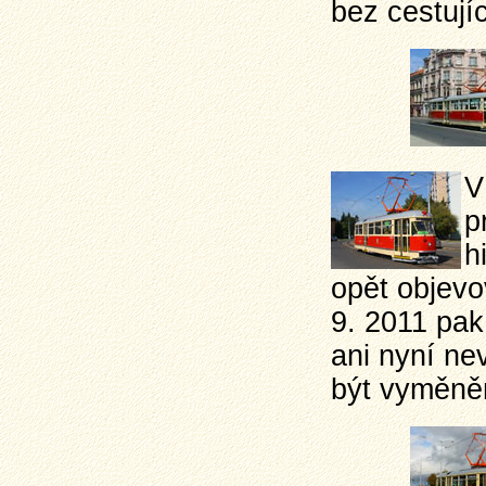
bez cestují
V
p
h
opět objevo
9. 2011 pak
ani nyní ne
být vyměně