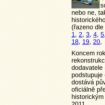
s
nebo ne, ta
historickéh
(řazeno dle
1
,
2
,
3
,
4
,
5
18
,
19
,
20
,
Koncem rok
rekonstrukc
dodavatele
podstupuje 
dostává pův
oficiálně p
historickým
2011.