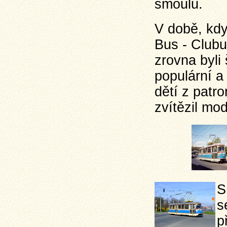
šmoulů.
V době, kdy
Bus - Clubu
zrovna byli
populární a
dětí z patr
zvítězil mod
S
s
p