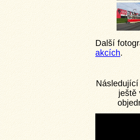
Další fotog
akcích
.
Následující
ještě
objed