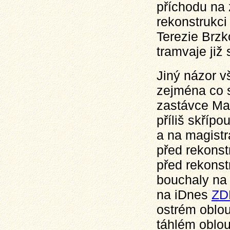
příchodu na 
rekonstrukci
Terezie Brz
tramvaje již 
Jiný názor v
zejména co s
zastávce Ma
příliš skříp
a na magistr
před rekonst
před rekonst
bouchaly na 
na iDnes
ZD
ostrém oblo
táhlém oblo