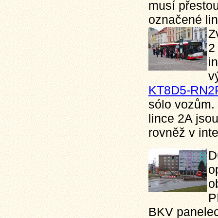
musí přestou
označené lin
Z
2
i
v
KT8D5-RN2
sólo vozům.
lince 2A jso
rovněž v int
D
o
o
P
BKV panelech