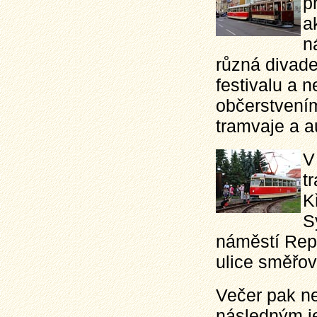
p
a
n
různá divade
festivalu a 
občerstvením
tramvaje a 
V
t
K
S
náměstí Rep
ulice směřov
Večer pak nec
následným j