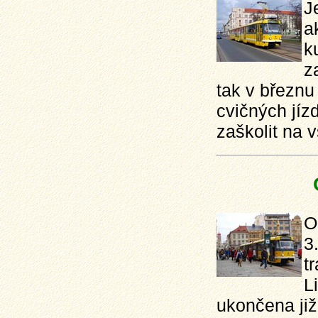
J
a
k
z
tak v březnu
cvičných jíz
zaškolit na 
O
3
t
L
ukončena již