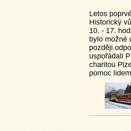
Letos poprvé
Historický v
10. - 17. ho
bylo možné u
později odpo
uspořádali P
charitou Plz
pomoc lidem