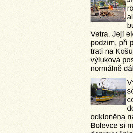
r
a
b
Vetra. Její e
podzim, při 
trati na Koš
výluková pos
normálně dál
V
s
c
d
odkloněna na
Bolevce si m