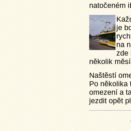
natočeném i
Každ
je b
rych
na n
zde 
několik měsí
Naštěstí ome
Po několika 
omezení a t
jezdit opět p