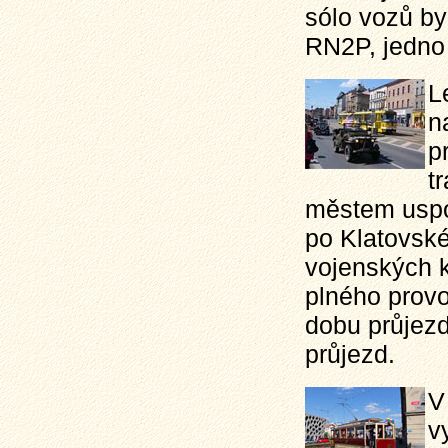
sólo vozů by
RN2P, jedno 
L
n
p
t
městem uspo
po Klatovské
vojenských k
plného provo
dobu průjezd
průjezd.
V
v