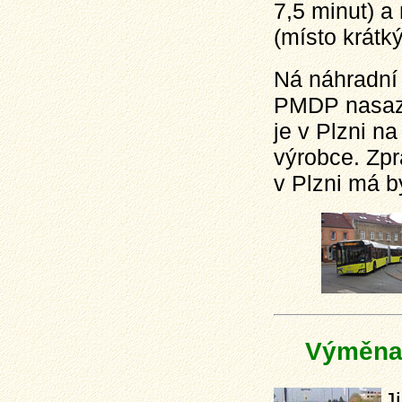
7,5 minut) a
(místo krátk
Ná náhradní 
PMDP nasazen
je v Plzni n
výrobce. Zpr
v Plzni má b
Výměna 
J