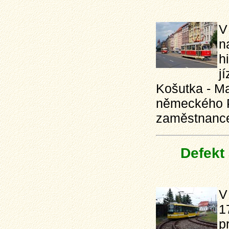
V
n
h
j
Košutka - Ma
německého P
zaměstnance
Defekt
V
1
p