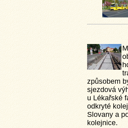
M
o
h
t
způsobem by
sjezdová výh
u Lékařské f
odkryté kole
Slovany a p
kolejnice.