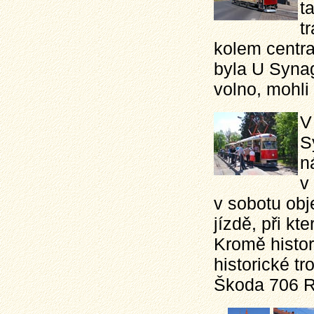
t
t
kolem centr
byla U Synag
volno, mohli 
V
S
n
v
v sobotu obj
jízdě, při k
Kromě histor
historické tr
Škoda 706 