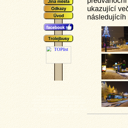
předvánoční 
ukazující ve
následujícíh
Plzeňské tramvaje - aktuální události a
zajímavosti z plzeňského tramvajové provozu,
popisy typů vozů a zejména mnoho aktuálních
fotografií plzeňských tramvají (nechybí ani
výluky, vykolejení či povodně a další zajímavotsi
z plzeňské MHD). Tramvaj - Plzeň.