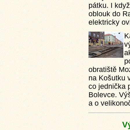
pátku. I kdy
oblouk do Ra
elektricky o
K
v
a
p
obratiště Moz
na Košutku v
co jednička 
Bolevce. Výš
a o velikonoč
V