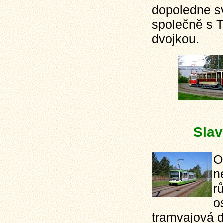
dopoledne sv
společně s 
dvojkou.
Slav
O
n
r
o
tramvajová d