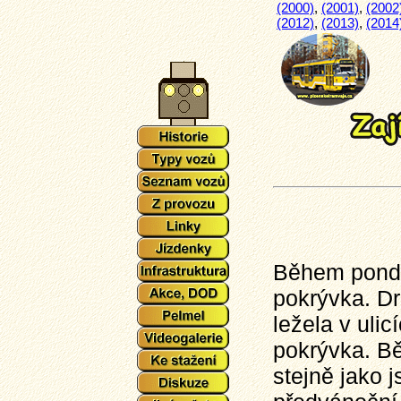
(2000)
,
(2001)
,
(2002
(2012)
,
(2013)
,
(2014
Během pondě
pokrývka. Dr
ležela v uli
pokrývka. Bě
stejně jako j