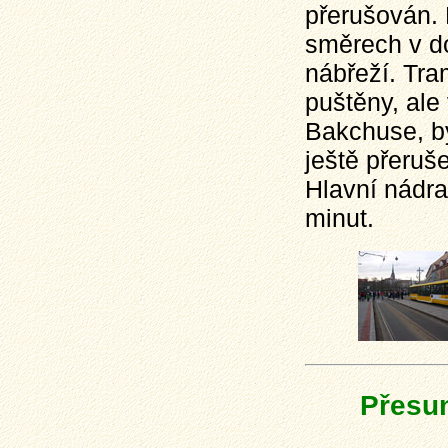
přerušován. 
směrech v d
nábřeží. Tra
puštěny, ale
Bakchuse, by
ještě přeruš
Hlavní nádraž
minut.
Přesun