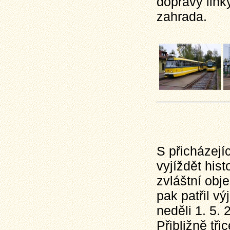
dopravy link
zahrada.
S přicházejí
vyjíždět his
zvláštní obj
pak patřil v
neděli 1. 5. 
Přibližně tř