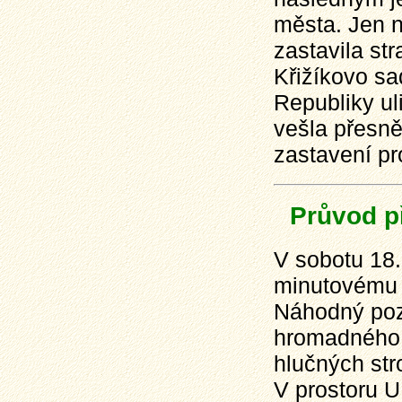
města. Jen 
zastavila st
Křižíkovo sa
Republiky u
vešla přesně
zastavení pr
Průvod př
V sobotu 18.
minutovému 
Náhodný pozo
hromadného p
hlučných stro
V prostoru U