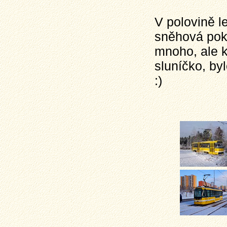
V polovině l
sněhová pok
mnoho, ale k
sluníčko, by
:)