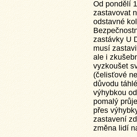
Od pondělí 1
zastavovat n
odstavné ko
Bezpečnostn
zastávky U D
musí zastavit
ale i zkušebn
vyzkoušet s
(čelisťové n
důvodu táhlé
výhybkou ods
pomalý průje
přes výhybky
zastavení zd
změna lidí n