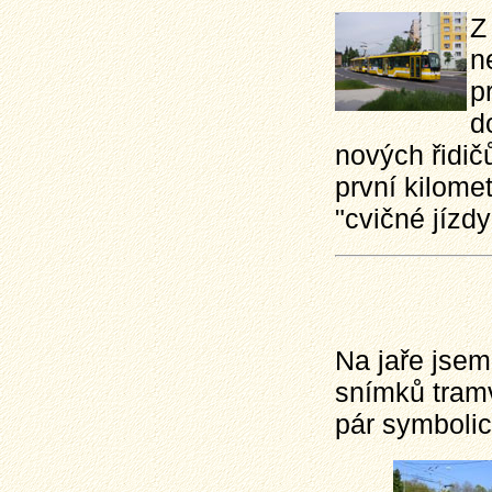
Z
n
p
d
nových řidičů
první kilomet
"cvičné jízd
Na jaře jsem
snímků tram
pár symbolic