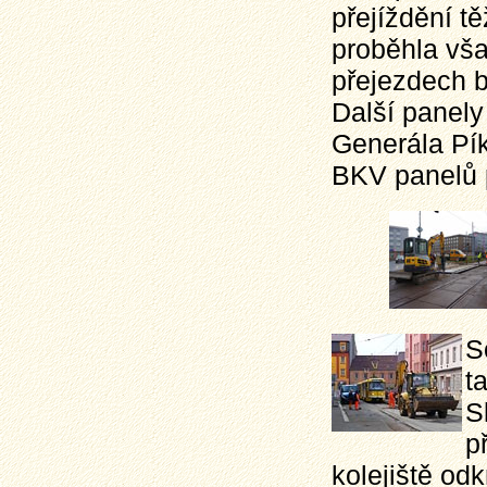
přejíždění t
proběhla vša
přejezdech 
Další panel
Generála Pík
BKV panelů 
S
t
S
p
kolejiště od