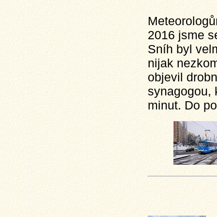
Meteorologům
2016 jsme se
Sníh byl vel
nijak nezkom
objevil dro
synagogou, k
minut. Do po