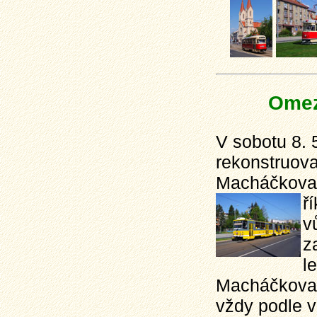
Omez
V sobotu 8. 5
rekonstruov
Macháčkova 
ř
v
z
l
Macháčkova 
vždy podle v