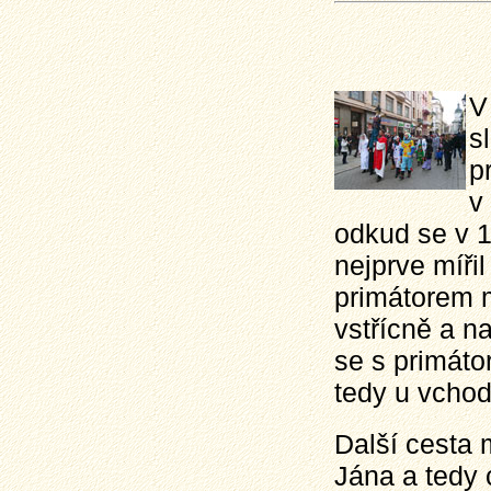
V
s
p
v
odkud se v 1
nejprve mířil
primátorem m
vstřícně a n
se s primáto
tedy u vchod
Další cesta
Jána a tedy 