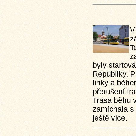
V
z
T
z
byly startová
Republiky. P
linky a běh
přerušení tr
Trasa běhu v
zamíchala s 
ještě více.