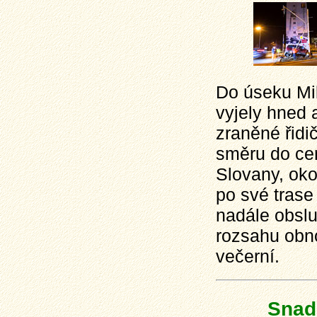
Do úseku Mi
vyjely hned
zraněné řidi
směru do cen
Slovany, oko
po své trase
nadále obslu
rozsahu obn
večerní.
Snad 