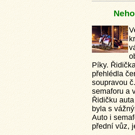
Neho
V
k
v
o
Píky. Řidič
přehlédla če
soupravou č.
semaforu a v
Řidičku auta
byla s vážn
Auto i semaf
přední vůz, 