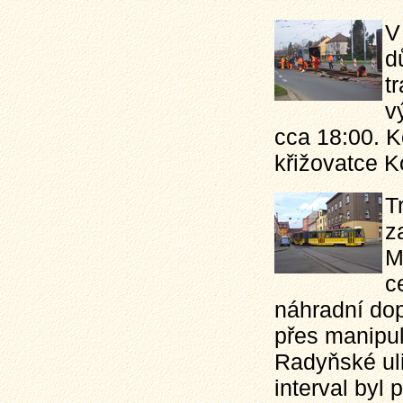
V
d
t
v
cca 18:00. K
křižovatce K
T
z
M
c
náhradní dop
přes manipu
Radyňské uli
interval byl