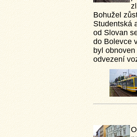
z
Bohužel zůst
Studentská 
od Slovan se
do Bolevce v
byl obnoven 
odvezení vo
O