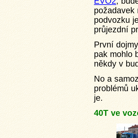
EVO2
, bud
požadavek n
podvozku je
průjezdní pr
První dojmy
pak mohlo 
někdy v bu
No a samoz
problémů uk
je.
40T ve vo