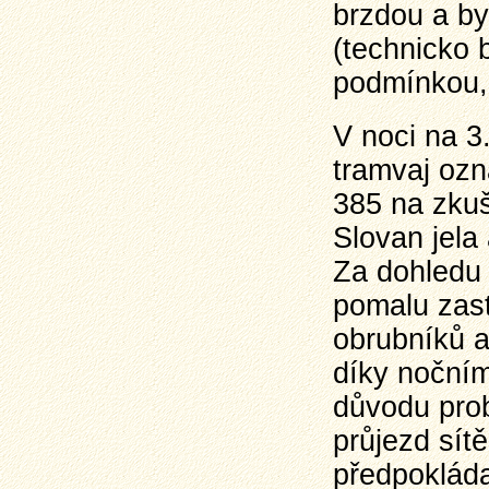
brzdou a b
(technicko 
podmínkou, 
V noci na 3
tramvaj ozn
385 na zkuš
Slovan jela
Za dohledu 
pomalu zast
obrubníků a 
díky noční
důvodu prob
průjezd sít
předpokláda