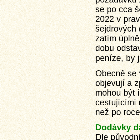
se po cca š
2022 v prav
šejdrových 
zatím úplně 
dobu odstav
peníze, by j
Obecně se 
objevují a 
mohou být i
cestujícími
než po roc
Dodávky d
Dle původní