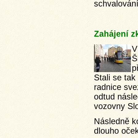
schvalování
Zahájení z
V
Š
p
Stali se ta
radnice sve
odtud násle
vozovny Sl
Následně k
dlouho oče