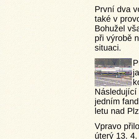
První dva v
také v prov
Bohužel vša
při výrobě 
situaci.
P
j
k
Následující
jedním fando
letu nad Plz
Vpravo přil
úterý 13. 4