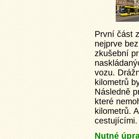
První část 
nejprve bez
zkušební pr
naskládanýc
vozu. Dráž
kilometrů by
Následně pr
které nemoh
kilometrů. 
cestujícími.
Nutné úpra