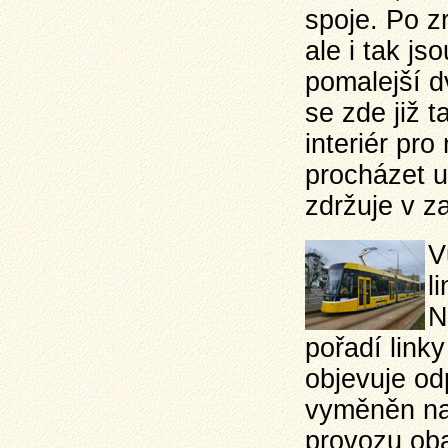
spoje. Po z
ale i tak j
pomalejší d
se zde již 
interiér pr
procházet u
zdržuje v z
V
l
N
pořadí link
objevuje od
vyměněn na 
provozu oba