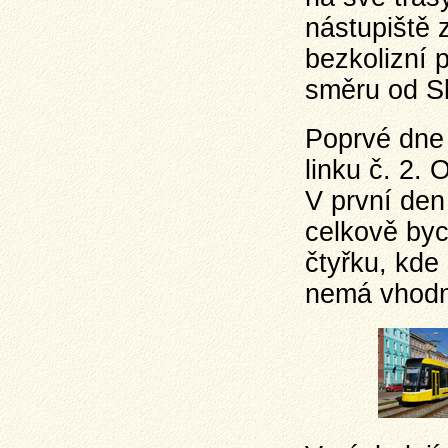
nástupiště 
bezkolizní 
směru od S
Poprvé dne 
linku č. 2. 
V první den
celkově byc
čtyřku, kde 
nemá vhodně