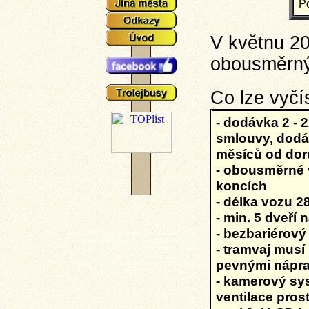
P
V květnu 2
obousměrnýc
Co lze vyč
- dodávka 2 - 
smlouvy, dodáv
měsíců od doru
- obousměrné 
koncích
- délka vozu 2
- min. 5 dveří
- bezbariérový
Plzeňské tramvaje - aktuální události a
zajímavosti z plzeňského tramvajové provozu,
- tramvaj musí
popisy typů vozů a zejména mnoho aktuálních
fotografií plzeňských tramvají (nechybí ani
pevnými nápra
výluky, vykolejení či povodně a další zajímavotsi
z plzeňské MHD). Tramvaj - Plzeň.
- kamerový sys
ventilace pros