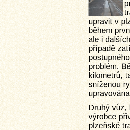
p
t
upravit v pl
během první
ale i další
případě zat
postupného 
problém. B
kilometrů, 
sníženou ry
upravována
Druhý vůz, 
výrobce při
plzeňské tr