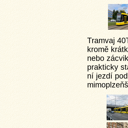
Tramvaj 40T
kromě krátk
nebo zácvik
prakticky s
ní jezdí podí
mimoplzeňšt