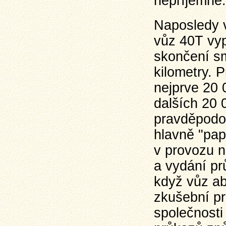
nepříjemné.
Naposledy v
vůz 40T vyp
skončení s
kilometry. P
nejprve 20 
dalších 20 
pravděpodo
hlavně "pap
v provozu 
a vydání pr
když vůz a
zkušební pr
společnosti