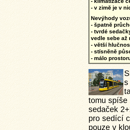
- klimatizace 
- v zimě je v n
Nevýhody voz
- špatně průch
- tvrdé sedačk
vedle sebe až
- větší hlučno
- stísněně půs
- málo prostor
S
s
t
tomu spíše
sedaček 2+
pro sedící 
pouze v klo