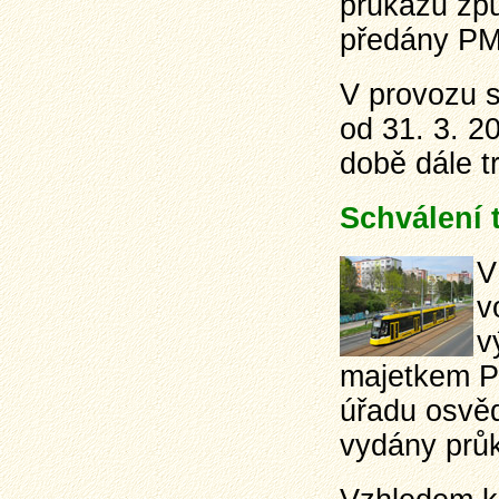
průkazů způ
předány P
V provozu s
od 31. 3. 2
době dále t
Schválení 
V
v
v
majetkem PM
úřadu osvěd
vydány průk