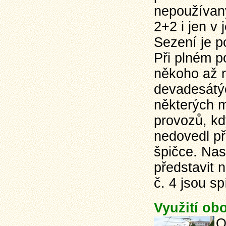
nepoužívaný
2+2 i jen v
Sezení je p
Při plném p
někoho až n
devadesátýc
některých 
provozů, kd
nedovedl př
špičce. Nas
představit n
č. 4 jsou s
Využití ob
O