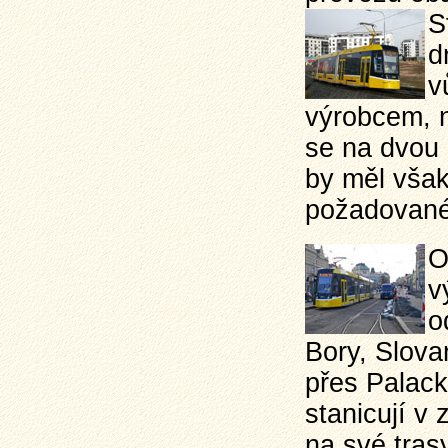
S
d
v
výrobcem, 
se na dvou 
by měl však
požadované 
O
v
o
Bory, Slova
přes Palack
stanicují v
na své tras