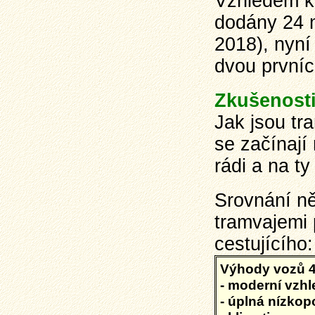
Vzhledem k 
dodány 24 
2018), nyní
dvou prvníc
Zkušenosti
Jak jsou tra
se začínají 
rádi a na ty
Srovnání ně
tramvajemi 
cestujícího:
Výhody vozů 4
- moderní vzhl
- úplná nízkop