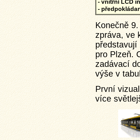
- vnitřní LCD 
- předpokláda
Konečně 9. 
zpráva, ve
představují
pro Plzeň.
zadávací do
výše v tabu
První vizua
více světlej