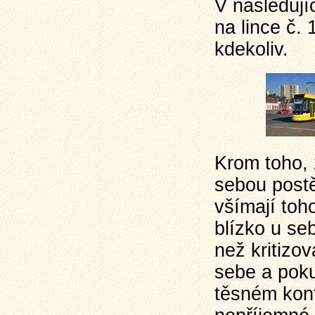
V následují
na lince č. 
kdekoliv.
Krom toho, 
sebou postě
všímají toh
blízko u seb
než kritizo
sebe a poku
těsném kont