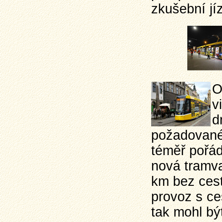
zkušební jí
O
v
d
požadované 
téměř pořá
nová tramva
km bez cest
provoz s ce
tak mohl bý