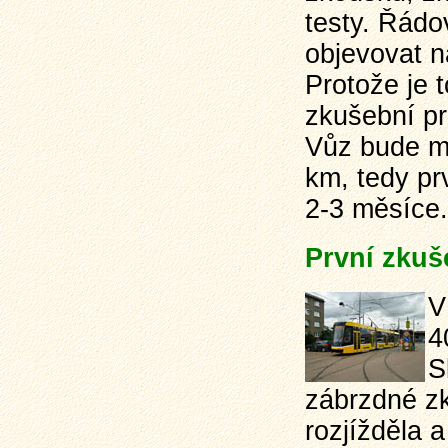
testy. Řádo
objevovat n
Protože je 
zkušební pr
Vůz bude mu
km, tedy pr
2-3 měsíce.
První zkuš
V
4
S
zábrzdné z
rozjížděla 