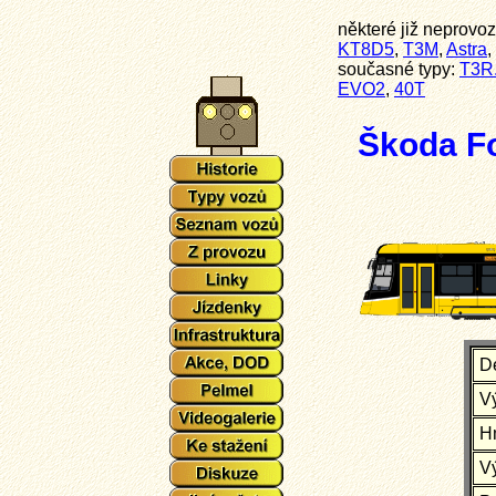
některé již neprovo
KT8D5
,
T3M
,
Astra
,
současné typy:
T3R
EVO2
,
40T
Škoda Fo
D
V
H
V