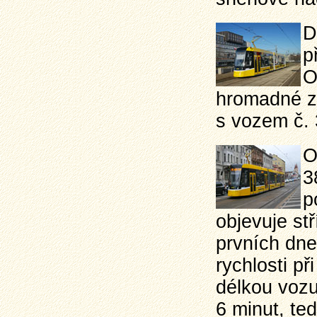
D
p
O
hromadné zá
s vozem č. 
O
3
p
objevuje st
prvních dne
rychlosti p
délkou vozu
6 minut, ted