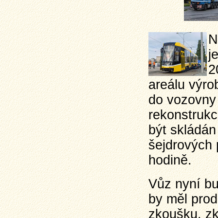
N
j
2
areálu výro
do vozovny 
rekonstruk
být skládán
šejdrových 
hodině.
Vůz nyní b
by měl prod
zkoušku, zk