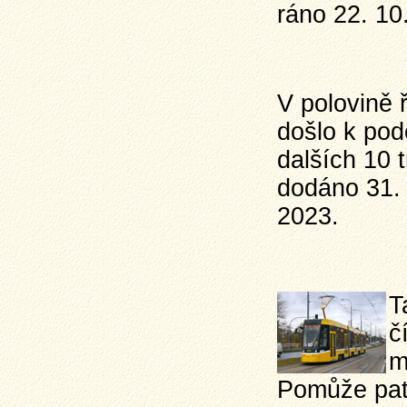
ráno 22. 10
V polovině 
došlo k po
dalších 10 
dodáno 31. 
2023.
T
č
m
Pomůže patr