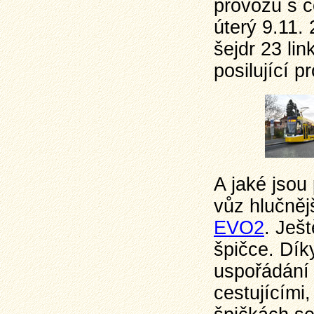
provozu s c
úterý 9.11.
šejdr 23 li
posilující p
A jaké jsou
vůz hlučněj
EVO2
. Ješ
špičce. Dí
uspořádání 
cestujícími