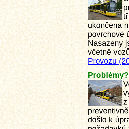
p
t
ukončena n
povrchové ú
Nasazeny j
včetně vozů
Provozu (2
Problémy?
V
v
z
preventivně
došlo k úpr
požadavků 