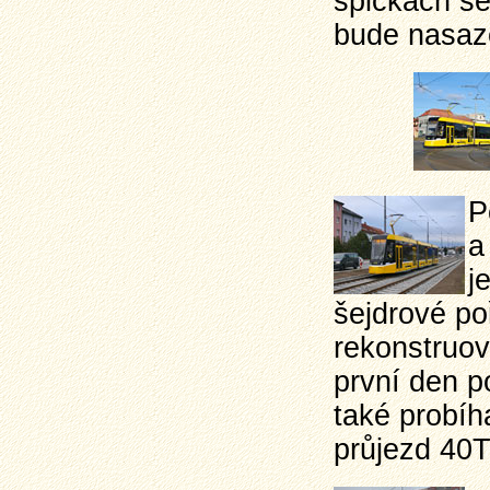
špičkách se
bude nasazen
P
a
j
šejdrové poř
rekonstruov
první den p
také probíh
průjezd 40