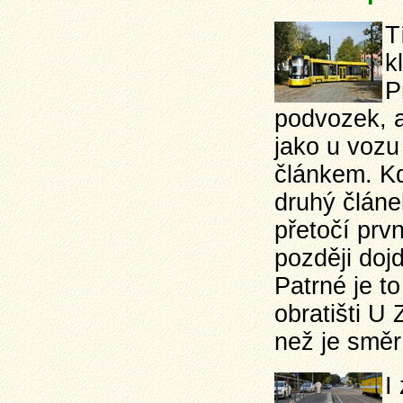
T
k
P
podvozek, a
jako u vozu
článkem. Kd
druhý člán
přetočí prvn
později doj
Patrné je to
obratišti U
než je směr
I