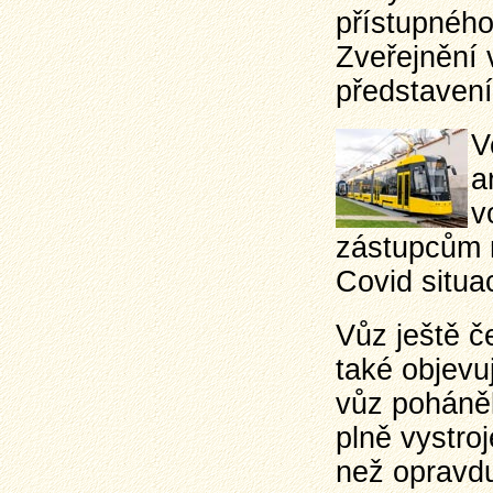
přístupnéh
Zveřejnění 
představen
V
a
v
zástupcům 
Covid situa
Vůz ještě č
také objevu
vůz poháněl
plně vystro
než opravdu