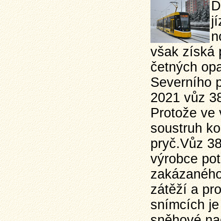
D
j
n
však získá 
četných op
Severního p
2021 vůz 38
Protože ve 
soustruh ko
pryč.Vůz 385
výrobce pot
zakázaného 
zátěží a pr
snímcích je
sněhové nad