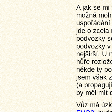
A jak se mi 
možná moho
uspořádání 
jde o zcela
podvozky se
podvozky v 
nejširší. U
hůře rozlož
někde ty po
jsem však z
(a propaguj
by měl mít 
Vůz má úzk