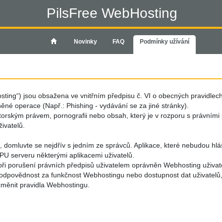
PilsFree WebHosting
Novinky
FAQ
Podmínky užívání
ting“) jsou obsažena ve vnitřním předpisu č. VI o obecných pravidlech 
né operace (Např.: Phishing - vydávání se za jiné stránky).
rským právem, pornografii nebo obsah, který je v rozporu s právními 
ivatelů.
ci, domluvte se nejdřív s jedním ze správců. Aplikace, které nebudou h
 serveru některými aplikacemi uživatelů.
ři porušení právních předpisů uživatelem oprávněn Webhosting uživate
dpovědnost za funkčnost Webhostingu nebo dostupnost dat uživatelů, 
změnit pravidla Webhostingu.