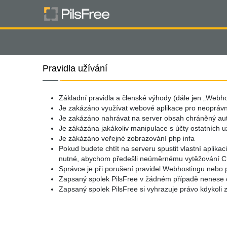
Pravidla užívání
Základní pravidla a členské výhody (dále jen „Webhos
Je zakázáno využívat webové aplikace pro neoprávně
Je zakázáno nahrávat na server obsah chráněný auto
Je zákázána jakákoliv manipulace s účty ostatních už
Je zákázáno veřejné zobrazování php infa
Pokud budete chtít na serveru spustit vlastní aplika
nutné, abychom předešli neúměrnému vytěžování CPU
Správce je při porušení pravidel Webhostingu nebo p
Zapsaný spolek PilsFree v žádném případě nenese o
Zapsaný spolek PilsFree si vyhrazuje právo kdykoli 