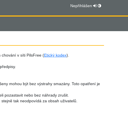
Nepřihlášen
chování v síti PilsFree (
Etický kodex
).
předpisy.
lášeny mohou být bez výstrahy smazány. Toto opatření je
li pozastavit nebo bez náhrady zrušit.
stejně tak neodpovídá za obsah uživatelů.