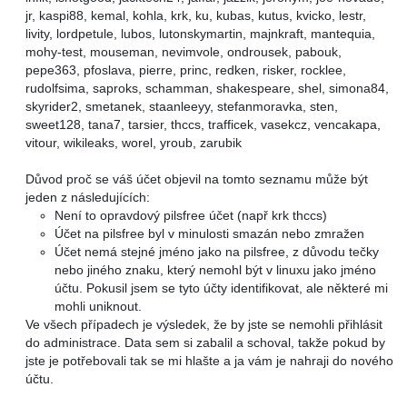
jr, kaspi88, kemal, kohla, krk, ku, kubas, kutus, kvicko, lestr,
livity, lordpetule, lubos, lutonskymartin, majnkraft, mantequia,
mohy-test, mouseman, nevimvole, ondrousek, pabouk,
pepe363, pfoslava, pierre, princ, redken, risker, rocklee,
rudolfsima, saproks, schamman, shakespeare, shel, simona84,
skyrider2, smetanek, staanleeyy, stefanmoravka, sten,
sweet128, tana7, tarsier, thccs, trafficek, vasekcz, vencakapa,
vitour, wikileaks, worel, yroub, zarubik
Důvod proč se váš účet objevil na tomto seznamu může být
jeden z následujících:
Není to opravdový pilsfree účet (např krk thccs)
Účet na pilsfree byl v minulosti smazán nebo zmražen
Účet nemá stejné jméno jako na pilsfree, z důvodu tečky
nebo jiného znaku, který nemohl být v linuxu jako jméno
účtu. Pokusil jsem se tyto účty identifikovat, ale některé mi
mohli uniknout.
Ve všech případech je výsledek, že by jste se nemohli přihlásit
do administrace. Data sem si zabalil a schoval, takže pokud by
jste je potřebovali tak se mi hlašte a ja vám je nahraji do nového
účtu.