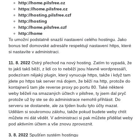
http://home.pilsfree.cz
https://home.pilsfree.cz
http://hosting.pilsfree.czf
http://hosting
http://home.pilsfree.czf
http://home
To umožní podstatně snazší nastavení celého hostingu. Jako
bonus teď domovské adresáře respektují nastavení https, které
si nastavíte v administraci.
11. 8. 2022
Ostrý přechod na nový hosting. Zatím to vypadá, že
to jakš takš běží, z lidí co to neběží jsou hlavně wordpressáři,
podezíram nějaký plugin, který vynucuje https, takže i když tam
jdete po https tak server má dojem, že běží na http, protože do
kontajnerů tam jde reverse proxy po portu 80. Také některé
weby běželi na smazaných účtech v pilsfree, ty jsem dal pryč
protože už by ste se do administrace nemohli přihlásit. Do
serveru se dostanete, ale za týden budu tyto účty mazat.
Udělám si soukromou zálohu, takže pokud budete weby chtít
můžete mi dát vědět. V administraci si pak můžete přidělat weby
pod aktivním účtem a vše znovu zprovoznit.
3. 8. 2022
Spušťen systém hostingu