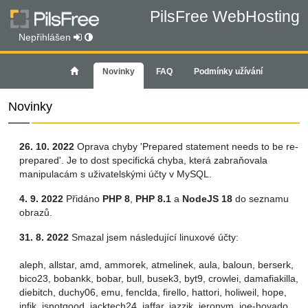
PilsFree WebHosting
Nepřihlášen
Novinky
FAQ
Podmínky užívání
Novinky
26. 10. 2022
Oprava chyby 'Prepared statement needs to be re-
prepared'. Je to dost specifická chyba, která zabraňovala
manipulacám s uživatelskými účty v MySQL.
4. 9. 2022
Přidáno
PHP 8
,
PHP 8.1
a
NodeJS 18
do seznamu
obrazů.
31. 8. 2022
Smazal jsem následující linuxové účty:
aleph, allstar, amd, ammorek, atmelinek, aula, baloun, berserk,
bico23, bobankk, bobar, bull, busek3, byt9, crowlei, damafiakilla,
diebitch, duchy06, emu, fenclda, firello, hattori, holiweil, hope,
infik, isnotgood, jacktech24, jaffar, jazzik, jeronym, joe-hovado,