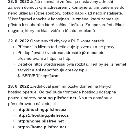
23. 8. 2022
Ještě minimální změna, je nastavený adresář
zároveň domovským adresářem v kontejneru, tím pádem se do
něho ukládají různé soubory, pokud například něco instalujete.
V konfiguraci apache v kontejneru je změna, která zamezuje
přístup k souborům které začínají tečkou. Za upozornění děkuji
engymu, který mi hlásí většinu těchto problémů.
22. 8. 2022
Opraveny tři chybky v PHP kontejnerech.
Příchozí ip klienta teď reflektuje ip zvenku a ne proxy.
Při doplňování / v adrese adresáře již nebudete
přesměrování z https na http.
Detekce https wordpressu byla rozbitá. Těď by se již neměl
zacyklit a ani nepotřebuje opravy typu
$_SERVER['https']=on;
19. 8. 2022
Zredukoval jsem množství domén na kterých
hosting operuje. Od teď bude frontpage hostingu dostupná
pouze z adresy
hosting.pilsfree.net
. Na tuto doménu je
přesměrováno následující.
http://hosting.pilsfree.cz
https://hosting.pilsfree.cz
http://home.pilsfree.net
https://home.pilsfree.net