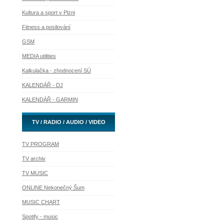
Kultura a sport v Plzni
Fitness a posilování
GSM
MEDIA utilities
Kalkulačka - zhodnocení SÚ
KALENDÁŘ - DJ
KALENDÁŘ - GARMIN
TV / RADIO / AUDIO / VIDEO
TV PROGRAM
TV archiv
TV MUSIC
ONLINE Nekonečný Šum
MUSIC CHART
Spotify - music