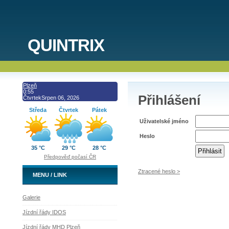
QUINTRIX
Plzeň
0:55
Přihlášení
Čtvrtek
Srpen 06, 2026
Středa
Čtvrtek
Pátek
Uživatelské jméno
Heslo
35 °C
29 °C
28 °C
Předpověď počasí ČR
Ztracené heslo >
MENU / LINK
Galerie
Jízdní řády IDOS
Jízdní řády MHD Plzeň